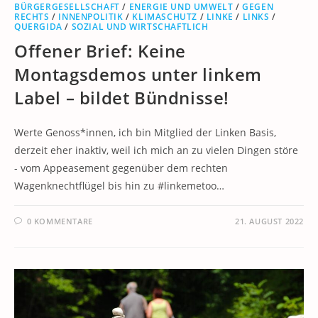
BÜRGERGESELLSCHAFT
/
ENERGIE UND UMWELT
/
GEGEN
RECHTS
/
INNENPOLITIK
/
KLIMASCHUTZ
/
LINKE
/
LINKS
/
QUERGIDA
/
SOZIAL UND WIRTSCHAFTLICH
Offener Brief: Keine
Montagsdemos unter linkem
Label – bildet Bündnisse!
Werte Genoss*innen, ich bin Mitglied der Linken Basis,
derzeit eher inaktiv, weil ich mich an zu vielen Dingen störe
- vom Appeasement gegenüber dem rechten
Wagenknechtflügel bis hin zu #linkemetoo…
0 KOMMENTARE
21. AUGUST 2022