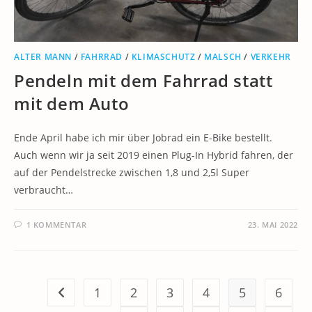
ALTER MANN
/
FAHRRAD
/
KLIMASCHUTZ
/
MALSCH
/
VERKEHR
Pendeln mit dem Fahrrad statt
mit dem Auto
Ende April habe ich mir über Jobrad ein E-Bike bestellt.
Auch wenn wir ja seit 2019 einen Plug-In Hybrid fahren, der
auf der Pendelstrecke zwischen 1,8 und 2,5l Super
verbraucht…
1 KOMMENTAR
23. MAI 2022
1
2
3
4
5
6
Zur vorherigen Seite