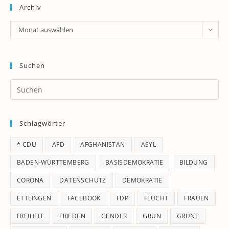
Archiv
Archiv
Monat auswählen
Suchen
Pr
Es
to
Schlagwörter
clo
th
* CDU
AFD
AFGHANISTAN
ASYL
se
pan
BADEN-WÜRTTEMBERG
BASISDEMOKRATIE
BILDUNG
CORONA
DATENSCHUTZ
DEMOKRATIE
ETTLINGEN
FACEBOOK
FDP
FLUCHT
FRAUEN
FREIHEIT
FRIEDEN
GENDER
GRÜN
GRÜNE