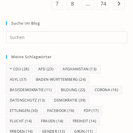
7
8
…
74
Zur näc
Suche Im Blog
Pr
Es
to
Meine Schlagwörter
clo
th
* CDU
(28)
AFD
(23)
AFGHANISTAN
(13)
se
pan
ASYL
(37)
BADEN-WÜRTTEMBERG
(24)
BASISDEMOKRATIE
(11)
BILDUNG
(22)
CORONA
(16)
DATENSCHUTZ
(13)
DEMOKRATIE
(39)
ETTLINGEN
(30)
FACEBOOK
(16)
FDP
(17)
FLUCHT
(14)
FRAUEN
(14)
FREIHEIT
(14)
FRIEDEN
(14)
GENDER
(13)
GRÜN
(11)