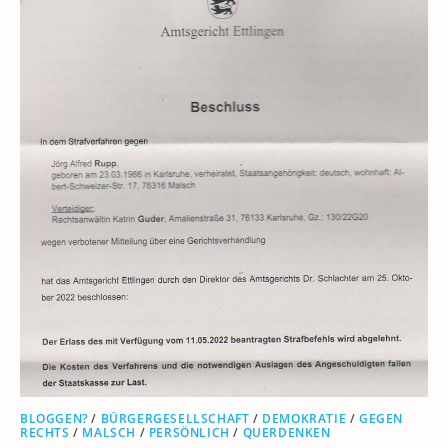
BLOGGEN?
/
BÜRGERGESELLSCHAFT
/
DEMOKRATIE
/
GEGEN
RECHTS
/
MALSCH
/
PERSÖNLICH
/
QUERDENKEN