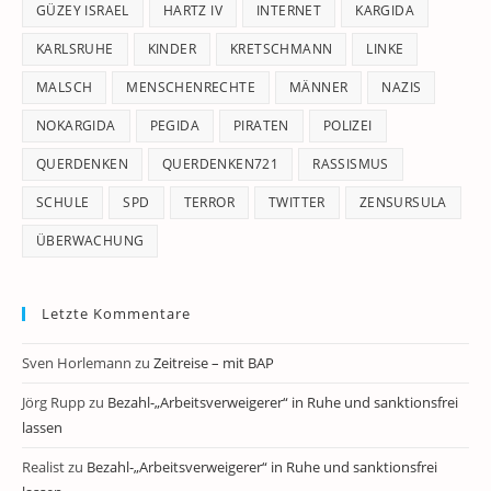
GÜZEY ISRAEL
HARTZ IV
INTERNET
KARGIDA
KARLSRUHE
KINDER
KRETSCHMANN
LINKE
MALSCH
MENSCHENRECHTE
MÄNNER
NAZIS
NOKARGIDA
PEGIDA
PIRATEN
POLIZEI
QUERDENKEN
QUERDENKEN721
RASSISMUS
SCHULE
SPD
TERROR
TWITTER
ZENSURSULA
ÜBERWACHUNG
Letzte Kommentare
Sven Horlemann
zu
Zeitreise – mit BAP
Jörg Rupp
zu
Bezahl-„Arbeitsverweigerer“ in Ruhe und sanktionsfrei
lassen
Realist
zu
Bezahl-„Arbeitsverweigerer“ in Ruhe und sanktionsfrei