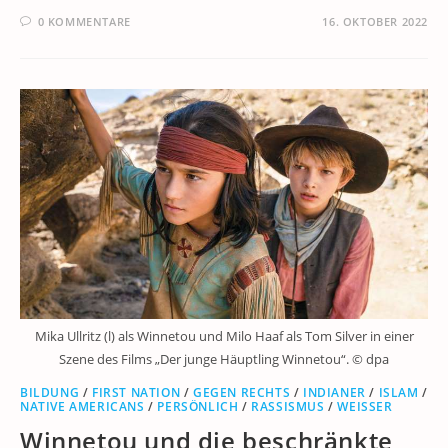
0 KOMMENTARE
16. OKTOBER 2022
Mika Ullritz (l) als Winnetou und Milo Haaf als Tom Silver in einer
Szene des Films „Der junge Häuptling Winnetou“. © dpa
BILDUNG
/
FIRST NATION
/
GEGEN RECHTS
/
INDIANER
/
ISLAM
/
NATIVE AMERICANS
/
PERSÖNLICH
/
RASSISMUS
/
WEISSER
Winnetou und die beschränkte